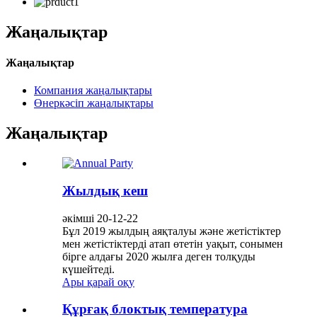
Жаңалықтар
Жаңалықтар
Компания жаңалықтары
Өнеркәсіп жаңалықтары
Жаңалықтар
Жылдық кеш
әкімші 20-12-22
Бұл 2019 жылдың аяқталуы және жетістіктер
мен жетістіктерді атап өтетін уақыт, сонымен
бірге алдағы 2020 жылға деген толқуды
күшейтеді.
Ары қарай оқу
Құрғақ блоктық температура