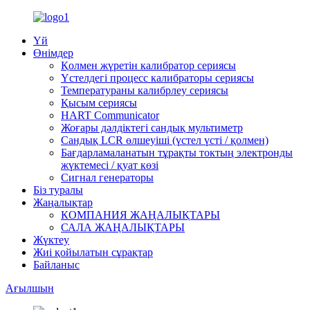
Үй
Өнімдер
Қолмен жүретін калибратор сериясы
Үстелдегі процесс калибраторы сериясы
Температураны калибрлеу сериясы
Қысым сериясы
HART Communicator
Жоғары дәлдіктегі сандық мультиметр
Сандық LCR өлшеуіші (үстел үсті / қолмен)
Бағдарламаланатын тұрақты токтың электронды
жүктемесі / қуат көзі
Сигнал генераторы
Біз туралы
Жаңалықтар
КОМПАНИЯ ЖАҢАЛЫҚТАРЫ
САЛА ЖАҢАЛЫҚТАРЫ
Жүктеу
Жиі қойылатын сұрақтар
Байланыс
Ағылшын