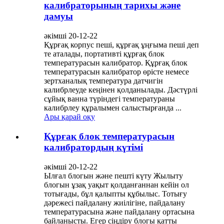
калибраторының тарихы және
дамуы
әкімші 20-12-22
Құрғақ корпус пеші, құрғақ ұңғыма пеші деп
те аталады, портативті құрғақ блок
температурасын калибратор. Құрғақ блок
температурасын калибратор өрісте немесе
зертханалық температура датчигін
калибрлеуде кеңінен қолданылады. Дәстүрлі
сұйық ванна түріндегі температураны
калибрлеу құралымен салыстырғанда ...
Ары қарай оқу
Құрғақ блок температурасын
калибратордың күтімі
әкімші 20-12-22
Ылғал блогын және пешті күту Жылыту
блогын ұзақ уақыт қолданғаннан кейін ол
тотығады, бұл қалыпты құбылыс. Тотығу
дәрежесі пайдалану жиілігіне, пайдалану
температурасына және пайдалану ортасына
байланысты. Егер сіңдіру блогы қатты