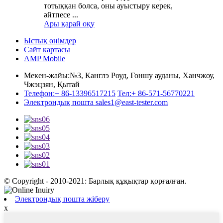
тотыққан болса, оны ауыстыру керек,
әйтпесе ...
Ары қарай оқу
Ыстық өнімдер
Сайт картасы
AMP Mobile
Мекен-жайы:
№3, Канглэ Роуд, Гоншу ауданы, Ханчжоу,
Чжэцзян, Қытай
Телефон:
+ 86-13396517215
Тел:
+ 86-571-56770221
Электрондық пошта
sales1@east-tester.com
© Copyright - 2010-2021: Барлық құқықтар қорғалған.
Электрондық пошта жіберу
x