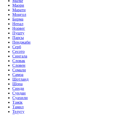
Мальт
Маори
Марати
Моңғол
Бирма
Непал
Норвег
Пушту
Парсы
Пенджаби
Серб
Сесото
Сингала
Словак
Словен
Сомали
Самоа
Шотланд
Шона
Синди
Сундан
Суахили
Тәжік
Тамил
Телугу